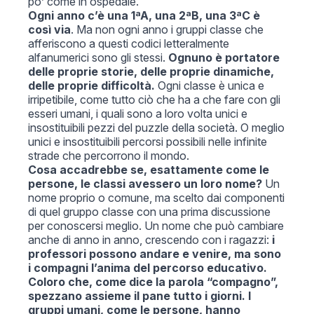
po’ come in ospedale.
Ogni anno c’è una 1ªA, una 2ªB, una 3ªC è
così via
. Ma non ogni anno i gruppi classe che
afferiscono a questi codici letteralmente
alfanumerici sono gli stessi.
Ognuno è portatore
delle proprie storie, delle proprie dinamiche,
delle proprie difficoltà.
Ogni classe è unica e
irripetibile, come tutto ciò che ha a che fare con gli
esseri umani, i quali sono a loro volta unici e
insostituibili pezzi del puzzle della società. O meglio
unici e insostituibili percorsi possibili nelle infinite
strade che percorrono il mondo.
Cosa accadrebbe se, esattamente come le
persone, le classi avessero un loro nome?
Un
nome proprio o comune, ma scelto dai componenti
di quel gruppo classe con una prima discussione
per conoscersi meglio. Un nome che può cambiare
anche di anno in anno, crescendo con i ragazzi:
i
professori possono andare e venire, ma sono
i compagni l’anima del percorso educativo.
Coloro che, come dice la parola “compagno”,
spezzano assieme il pane tutto i giorni. I
gruppi umani, come le persone, hanno