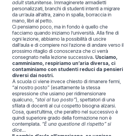
adult
statunitense. Immaginerete armadietti
personalizzati, branchi di studenti intenti a migrare
da un’aula all’altra, zaino in spalla, borraccia in
mano, libri al petto.
Ci pensiamo poco, ma in fondo è quello che
facciamo quando iniziamo l’università. Alla fine di
ogni lezione, abbiamo la possibilità di uscire
dall’aula e di compiere noi l’azione di andare verso il
prossimo ritaglio di conoscenza che ci verrà
consegnato nella lezione successiva
. Usciamo,
camminiamo, respiriamo un’aria diversa, ci
contaminiamo con studenti reduci da pensieri
diversi dai nostri.
A scuola ci viene invece chiesto di rimanere fermi,
“al nostro posto” (esattamente la stessa
espressione che usiamo per ridimensionare
qualcuno,
“stai al tuo posto”
), spettatori di una
sfilata di docenti al cui cospetto bisogna alzarsi.
Cosa, quest’ultima, che peraltro nel successivo è
quindi superiore grado della formazione non è
contemplata.
“È una questione di rispetto” si
dice…
Il cambio d’aula all’americana, se venisse